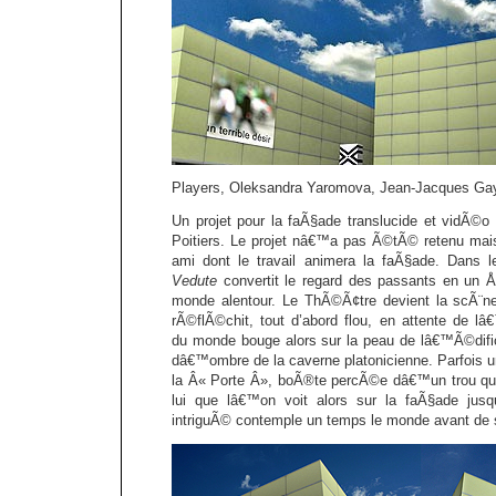
Players, Oleksandra Yaromova, Jean-Jacques Gay,
Un projet pour la faÃ§ade translucide et vidÃ©o
Poitiers. Le projet nâ€™a pas Ã©tÃ© retenu mais 
ami dont le travail animera la faÃ§ade. Dans le
Vedute
convertit le regard des passants en un Å
monde alentour. Le ThÃ©Ã¢tre devient la scÃ¨ne
rÃ©flÃ©chit, tout d’abord flou, en attente de 
du monde bouge alors sur la peau de lâ€™Ã©difi
dâ€™ombre de la caverne platonicienne. Parfois
la Â« Porte Â», boÃ®te percÃ©e dâ€™un trou qui
lui que lâ€™on voit alors sur la faÃ§ade j
intriguÃ© contemple un temps le monde avant de s