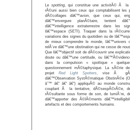
Le
spotting
, qui constitue une activitÃ© Ã la
rÃ©uni aussi bien ceux qui comptabilisent les 
dÃ©collages dâ€™avion, que ceux qui, en
dâ€™envergure planÃ©taire, tentent dâ€™
dâ€™intelligence extraterrestre dans les s
lâ€™espace (SETI). Traquer dans la rÃ©curr
variations des signes du quotidien ou de lâ€™esp
de mieux comprendre le monde, lâ€™univers 
relÃ¨ve dâ€™une obstination qui ne cesse de nous
Que lâ€™objectif soit de dÃ©couvrir une explicat
doute ou dâ€™une certitude, ou lâ€™Ã©videnc
dans la compulsion « spottique » quelqu
questionnement mÃ©taphysique. La sÃ©rie de
projet
Red Light Spotters
, vise Ã gÃ©nÃ
dâ€™Observation SystÃ©matique ObstinÃ©e (O
âˆ™ â€“ â€“ â€“) appliquÃ© au monde constr
couplant Ã la tentative, dÃ©sespÃ©rÃ©e, de 
rÃ©sultante sous forme de son, de lumiÃ¨re, de
dâ€™apporter des Ã©lÃ©ments dâ€™intelligib
artefacts et des comportements humains.