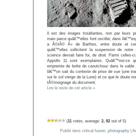
Il est des images troublantes, non par leurs 
mais parce quâ€™elles font osciller, dans lâ€™esp
a Ã©tÃ© Â» de Barthes, entre doute et cert
quâ€™elles sollicitent la suspension de notr
science devrait faire foi, de droit. Parmi celles-
Appollo 11 sont exemplaires. Quâ€™est-ce q
empreinte de botte de caoutchouc dans le sable p
lâ€™on sait du contexte de prise de vue (une t
sur le sol vierge de la Lune) et ce que le doute nou
tÃ©moignage du document.
Lire le reste de cet article »
(
11
votes, average:
2, 82
out of 5)
Publié dans
critical fusion
,
photography
|
A