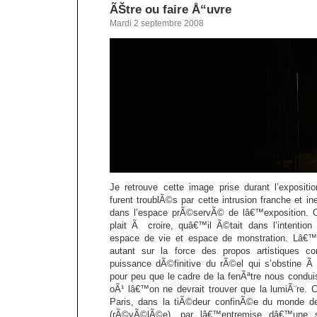
ÃŠtre ou faire Å“uvre
Mardi 2 septembre 2008
Je retrouve cette image prise durant l’exposit
furent troublÃ©s par cette intrusion franche et 
dans l’espace prÃ©servÃ© de lâ€™exposition. OÃ
plait Ã croire, quâ€™il Ã©tait dans l’intention
espace de vie et espace de monstration. Lâ€™ef
autant sur la force des propos artistiques
puissance dÃ©finitive du rÃ©el qui s’obstine Ã
pour peu que le cadre de la fenÃªtre nous condui
oÃ¹ lâ€™on ne devrait trouver que la lumiÃ¨re.
Paris, dans la tiÃ©deur confinÃ©e du monde d
(rÃ©vÃ©lÃ©e), par lâ€™entremise dâ€™une si