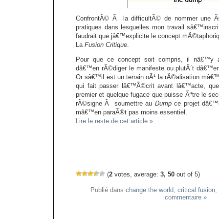
ConfrontÃ© Ã la difficultÃ© de nommer une Ã©v
pratiques dans lesquelles mon travail sâ€™inscr
faudrait que jâ€™explicite le concept mÃ©taphoriq
La
Fusion Critique
.
Pour que ce concept soit compris, il nâ€™y 
dâ€™en rÃ©diger le manifeste ou plutÃ´t dâ€™en
Or sâ€™il est un terrain oÃ¹ la rÃ©alisation mâ€™e
qui fait passer lâ€™Ã©crit avant lâ€™acte, que
premier et quelque fugace que puisse Ãªtre le sec
rÃ©signe Ã soumettre au
Dump
ce projet dâ€™
mâ€™en paraÃ®t pas moins essentiel.
Lire le reste de cet article »
(
2
votes, average:
3, 50
out of 5)
Publié dans
change the world
,
critical fusion
,
commentaire »