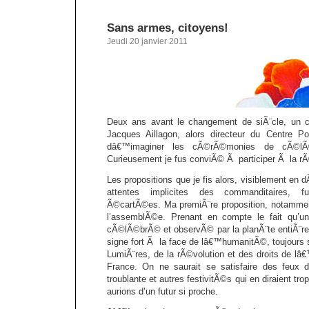
Sans armes, citoyens!
Jeudi 20 janvier 2011
Deux ans avant le changement de siÃ¨cle, un 
Jacques Aillagon, alors directeur du Centre P
dâ€™imaginer les cÃ©rÃ©monies de cÃ©lÃ©b
Curieusement je fus conviÃ© Ã participer Ã la rÃ
Les propositions que je fis alors, visiblement en
attentes implicites des commanditaires, f
Ã©cartÃ©es. Ma premiÃ¨re proposition, notamment
l’assemblÃ©e. Prenant en compte le fait qu’u
cÃ©lÃ©brÃ© et observÃ© par la planÃ¨te entiÃ¨re,
signe fort Ã la face de lâ€™humanitÃ©, toujour
LumiÃ¨res, de la rÃ©volution et des droits de 
France. On ne saurait se satisfaire des feux d
troublante et autres festivitÃ©s qui en diraient tro
aurions d’un futur si proche.