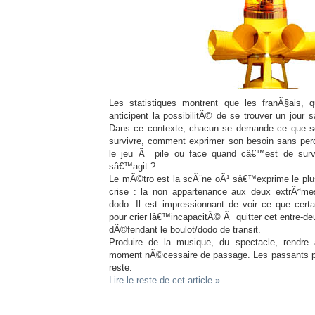
Les statistiques montrent que les franÃ§ais, qu
anticipent la possibilitÃ© de se trouver un jour
Dans ce contexte, chacun se demande ce que se
survivre, comment exprimer son besoin sans per
le jeu Ã pile ou face quand câ€™est de survi
sâ€™agit ?
Le mÃ©tro est la scÃ¨ne oÃ¹ sâ€™exprime le plus 
crise : la non appartenance aux deux extrÃªmes
dodo. Il est impressionnant de voir ce que cert
pour crier lâ€™incapacitÃ© Ã quitter cet entre-de
dÃ©fendant le boulot/dodo de transit.
Produire de la musique, du spectacle, rendre
moment nÃ©cessaire de passage. Les passants 
reste.
Lire le reste de cet article »