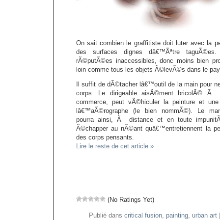
On sait combien le graffitiste doit luter avec l
des surfaces dignes dâ€™Ãªtre taguÃ©es.
rÃ©putÃ©es inaccessibles, donc moins bien pr
loin comme tous les objets Ã©levÃ©s dans le pay
Il suffit de dÃ©tacher lâ€™outil de la main pour 
corps. Le dirigeable aisÃ©ment bricolÃ© Ã 
commerce, peut vÃ©hiculer la peinture et un
lâ€™aÃ©rographe (le bien nommÃ©). Le mani
pourra ainsi, Ã distance et en toute impunit
Ã©chapper au nÃ©ant quâ€™entretiennent la pesa
des corps pensants.
Lire le reste de cet article »
(No Ratings Yet)
Publié dans
critical fusion
,
painting
,
urban art