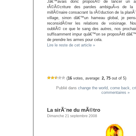
Jâ€™avais donc proposÃ© de lancer un ap
rÃ©Ã©criture des paroles ambiguÃ«s de la M
millÃ©naire consacrant la rÃ©duction de la planÃ
village, sinon dâ€™un hameau global, je pens
reconsidÃ©rer les relations de voisinage. No
oubliÃ© ce que le sang des autres, nos prochai
suffisamment impur quâ€™on se proposÃ¢t dâ€™en
de prendre les armes pour cela.
Lire le reste de cet article »
(
16
votes, average:
2, 75
out of 5)
Publié dans
change the world
,
come back
,
cr
commentaires »
La sirÃ¨ne du mÃ©tro
Dimanche 21 septembre 2008