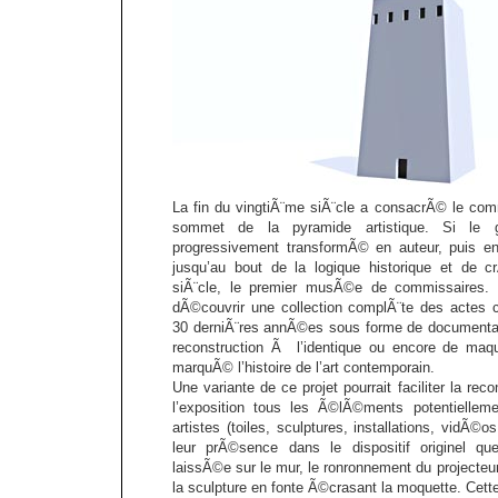
La fin du vingtiÃ¨me siÃ¨cle a consacrÃ© le com
sommet de la pyramide artistique. Si le g
progressivement transformÃ© en auteur, puis en a
jusqu’au bout de la logique historique et de c
siÃ¨cle, le premier musÃ©e de commissaires. 
dÃ©couvrir une collection complÃ¨te des actes 
30 derniÃ¨res annÃ©es sous forme de documentat
reconstruction Ã l’identique ou encore de maqu
marquÃ© l’histoire de l’art contemporain.
Une variante de ce projet pourrait faciliter la rec
l’exposition tous les Ã©lÃ©ments potentielle
artistes (toiles, sculptures, installations, vidÃ©
leur prÃ©sence dans le dispositif originel q
laissÃ©e sur le mur, le ronronnement du projecteur
la sculpture en fonte Ã©crasant la moquette. Cett