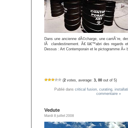
Dans une ancienne dÃ©charge, une carriÃ¨re, 
lÃ clandestinement. Ã€ lâ€™abri des regards et 
Dessus : Art Contemporain et le pictogramme Â« b
(
2
votes, average:
3, 00
out of 5)
Publié dans
critical fusion
,
curating
,
installat
commentaire »
Vedute
Mardi 8 juillet 2008