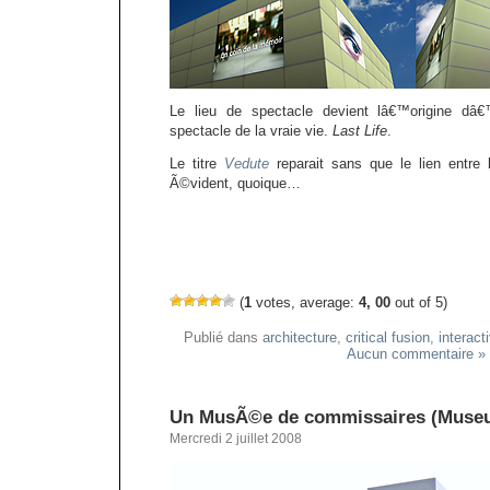
Le lieu de spectacle devient lâ€™origine dâ
spectacle de la vraie vie.
Last Life
.
Le titre
Vedute
reparait sans que le lien entre l
Ã©vident, quoique…
(
1
votes, average:
4, 00
out of 5)
Publié dans
architecture
,
critical fusion
,
interacti
Aucun commentaire »
Un MusÃ©e de commissaires (Museu
Mercredi 2 juillet 2008