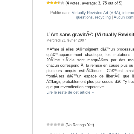
(
4
votes, average:
3, 75
out of 5)
Publié dans
Virtually Revisted Art (VRA)
,
interac
questions
,
recycling
|
Aucun comm
L’Art sans gravitÃ© (Virtually Revisi
Mercredi 21 février 2007
MÃªme si elles tÃ©moignent dâ€™un processus 
quâ€™apparemment chaotique, les mutations t
20Ã¨me siÃ¨cle sont marquÃ©es par des mom
chacun correspond Ã la remise en cause plus ou
plusieurs acquis esthÃ©tiques. Câ€™est ain
frontiÃ¨res dâ€™un espace de libertÃ© que lâ
Ã©largir, probablement plus par soucis dâ€™y trouv
que par revendication corporative.
Lire le reste de cet article »
(No Ratings Yet)