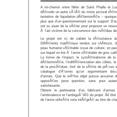
A mi-chemin entre Nikki de Saint Phalle et Lu
dÃ©voile un autre cÃ´tÃ© du miroir pictural tÃ©m
tentative de liquidation dÃ©terminÃ©e – quoique 
plus que d’un questionnement sur le support. D’au
ont su jouer de la sÃ©rie pour proposer un no
Ã l’art victime de la concurrence des mÃ©dias d
Le projet est ici de valider la rÃ©sistance 
DiffÃ©rents matÃ©riaux tendus sur chÃ¢ssis, de
peau humaine vÃ©ritable issue de culture, en passa
sur lequel on tire Ã l’arme vÃ©ritable de gros cali
La forme de l’impact, le systÃ©matisme de la 
dÃ©terminÃ©e, l’indiffÃ©renciation des cibles, l
de la procÃ©dure, font de la sÃ©rie de piÃ¨ces a
catalogue d’Å“uvres qu’un argumentaire do
d’armes. Que le mÃªme objet puisse assumer d
opposÃ©es pose question, sans pour autan
satisfaisante.
Obtenir le partenariat d’un fabricant d’arme
l’ambivalence et l’ambiguÃ¯tÃ© du projet. Ã€ titre
de l’arme utilisÃ©e sera intÃ©grÃ© au titre de ch