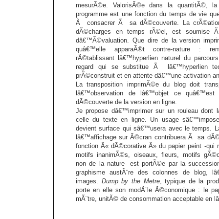
mesurÃ©e. ValorisÃ©e dans la quantitÃ©, l
programme est une fonction du temps de vie que
Ã consacrer Ã sa dÃ©couverte. La crÃ©ation 
dÃ©charges en temps rÃ©el, est soumise 
dâ€™Ã©valuation. Que dire de la version imp
quâ€™elle apparaÃ®t contre-nature : renv
rÃ©tablissant lâ€™hyperlien naturel du parcours
regard qui se substitue Ã lâ€™hyperlien te
prÃ©construit et en attente dâ€™une activation a
La transposition imprimÃ©e du blog doit tran
lâ€™observation de lâ€™objet ce quâ€™est 
dÃ©couverte de la version en ligne.
Je propose dâ€™imprimer sur un rouleau dont la
celle du texte en ligne. Un usage sâ€™impose:
devient surface qui sâ€™usera avec le temps. 
lâ€™affichage sur Ã©cran contribuera Ã sa dÃ©g
fonction Â« dÃ©corative Â» du papier peint -qui
motifs inanimÃ©s, oiseaux, fleurs, motifs gÃ
non de la nature- est portÃ©e par la successio
graphisme austÃ¨re des colonnes de blog, lâ€
images.
Dump by the Metre
, typique de la pro
porte en elle son modÃ¨le Ã©conomique : le pap
mÃ¨tre, unitÃ© de consommation acceptable en 