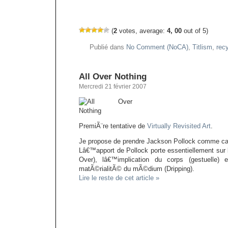
(
2
votes, average:
4, 00
out of 5)
Publié dans
No Comment (NoCA)
,
Titlism
,
recy
All Over Nothing
Mercredi 21 février 2007
PremiÃ¨re tentative de
Virtually Revisited Art
.
Je propose de prendre Jackson Pollock comme c
Lâ€™apport de Pollock porte essentiellement sur l
Over), lâ€™implication du corps (gestuelle) 
matÃ©rialitÃ© du mÃ©dium (Dripping).
Lire le reste de cet article »