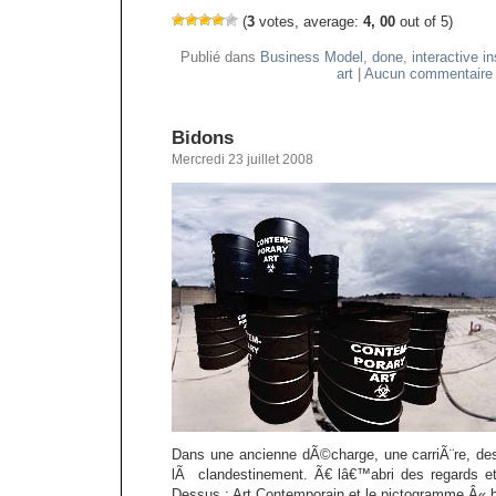
(
3
votes, average:
4, 00
out of 5)
Publié dans
Business Model
,
done
,
interactive in
art
|
Aucun commentaire
Bidons
Mercredi 23 juillet 2008
Dans une ancienne dÃ©charge, une carriÃ¨re, 
lÃ clandestinement. Ã€ lâ€™abri des regards et 
Dessus : Art Contemporain et le pictogramme Â« b