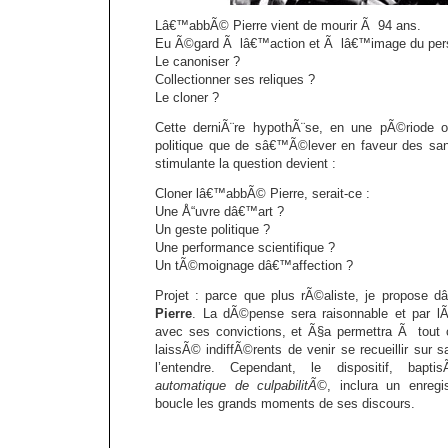
Lâ€™abbÃ© Pierre vient de mourir Ã 94 ans.
Eu Ã©gard Ã lâ€™action et Ã lâ€™image du perso
Le canoniser ?
Collectionner ses reliques ?
Le cloner ?
Cette derniÃ¨re hypothÃ¨se, en une pÃ©riode o
politique que de sâ€™Ã©lever en faveur des sans
stimulante la question devient :
Cloner lâ€™abbÃ© Pierre, serait-ce :
Une Å“uvre dâ€™art ?
Un geste politique ?
Une performance scientifique ?
Un tÃ©moignage dâ€™affection ?
Projet : parce que plus rÃ©aliste, je propose 
Pierre
. La dÃ©pense sera raisonnable et par 
avec ses convictions, et Ã§a permettra Ã tou
laissÃ© indiffÃ©rents de venir se recueillir sur
l’entendre. Cependant, le dispositif, bap
automatique de culpabilitÃ©
, inclura un enregi
boucle les grands moments de ses discours.