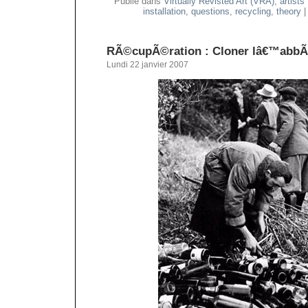
Publié dans
Virtually Revisted Art (VRA)
,
artists
installation
,
questions
,
recycling
,
theory
RÃ©cupÃ©ration : Cloner lâ€™abbÃ
Lundi 22 janvier 2007