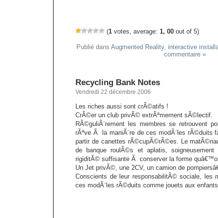
(
1
votes, average:
1, 00
out of 5)
Publié dans
Augmented Reality
,
interactive install
commentaire »
Recycling Bank Notes
Vendredi 22 décembre 2006
Les riches aussi sont crÃ©atifs !
CrÃ©er un club privÃ© extrÃªmement sÃ©lectif.
RÃ©guliÃ¨rement les membres se retrouvent pou
rÃªve Ã la maniÃ¨re de ces modÃ¨les rÃ©duits f
partir de canettes rÃ©cupÃ©rÃ©es. Le matÃ©riau u
de banque roulÃ©s et aplatis, soigneusement 
rigiditÃ© suffisante Ã conserver la forme quâ€™o
Un Jet privÃ©, une 2CV, un camion de pompiersâ€
Conscients de leur responsabilitÃ© sociale, les 
ces modÃ¨les rÃ©duits comme jouets aux enfants 