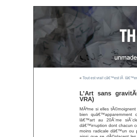
«
Tout est vrai! câ€™est lÃ lâ€™er
L’Art sans gravitÃ
VRA)
MÃªme si elles tÃ©moignent
bien quâ€™apparemment cha
lâ€™art au 20Ã¨me siÃ¨c
dâ€™irruption dont chacun c
moins radicale dâ€™un ou p
ainsi que se dÃ©placent les