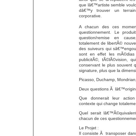
que lâ€™artiste semble voulo
dâ€™y trouver un terrain 
corporative.
A chacun des ces momen
questionnement. Le produi
question/remise en cause
totalement de libertÃ© nouvel
des suiveurs qui sâ€™engou
sont en effet les mÃ©dias
publicitÃ©, tÃ©lÃ©vision, q
conservant le plus souvent qu
signature, plus que la dimens
Picasso, Duchamp, Mondrian,
Deux questions Ã lâ€™origine
Que donnerait leur action
contexte qui change totaleme
Quel serait lâ€™Ã©quivalen
chacun de ces questionneme
Le Projet :
Il consiste Ã transposer dans