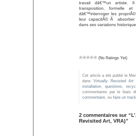
travail dâ€™un artiste. 
transposition, formelle e
dâ€™interroger les propriÃ©
leur capacitÃ© Ã absorber o
dans ses variations historique
(No Ratings Yet)
Cet article a été publié le Me
dans
Virtually Revisted Art
installation
,
questions
,
recyc
commentaires par le biais 
commentaire
, ou
faire un trac
2 commentaires sur “L’A
Revisited Art, VRA)”