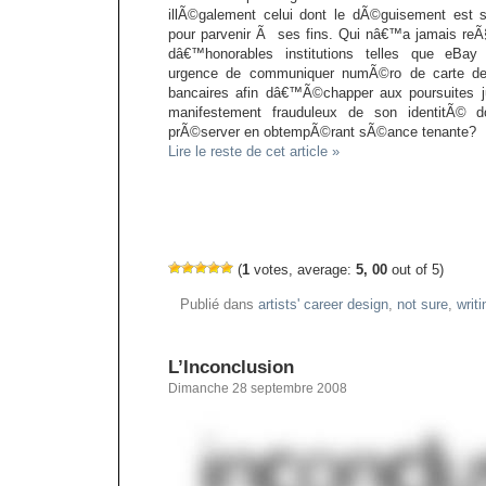
illÃ©galement celui dont le dÃ©guisement est 
pour parvenir Ã ses fins. Qui nâ€™a jamais r
dâ€™honorables institutions telles que eBay
urgence de communiquer numÃ©ro de carte de
bancaires afin dâ€™Ã©chapper aux poursuites 
manifestement frauduleux de son identitÃ© 
prÃ©server en obtempÃ©rant sÃ©ance tenante?
Lire le reste de cet article »
(
1
votes, average:
5, 00
out of 5)
Publié dans
artists' career design
,
not sure
,
writi
L’Inconclusion
Dimanche 28 septembre 2008