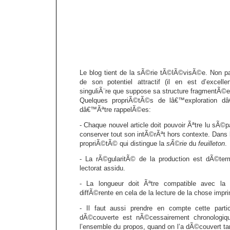
Le blog tient de la sÃ©rie tÃ©lÃ©visÃ©e. Non p
de son potentiel attractif (il en est d’excell
singuliÃ¨re que suppose sa structure fragmentÃ©e,
Quelques propriÃ©tÃ©s de lâ€™exploration d
dâ€™Ãªtre rappelÃ©es:
- Chaque nouvel article doit pouvoir Ãªtre lu sÃ
conserver tout son intÃ©rÃªt hors contexte. Dans l’
propriÃ©tÃ© qui distingue la
sÃ©rie
du
feuilleton
.
- La rÃ©gularitÃ© de la production est dÃ©ter
lectorat assidu.
- La longueur doit Ãªtre compatible avec la 
diffÃ©rente en cela de la lecture de la chose imp
- Il faut aussi prendre en compte cette parti
dÃ©couverte est nÃ©cessairement chronologiq
l’ensemble du propos, quand on l’a dÃ©couvert ta