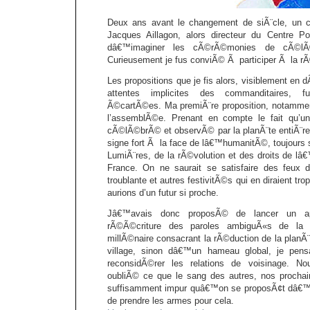
Deux ans avant le changement de siÃ¨cle, un 
Jacques Aillagon, alors directeur du Centre P
dâ€™imaginer les cÃ©rÃ©monies de cÃ©lÃ©b
Curieusement je fus conviÃ© Ã participer Ã la rÃ
Les propositions que je fis alors, visiblement en
attentes implicites des commanditaires, f
Ã©cartÃ©es. Ma premiÃ¨re proposition, notamment
l’assemblÃ©e. Prenant en compte le fait qu’u
cÃ©lÃ©brÃ© et observÃ© par la planÃ¨te entiÃ¨re,
signe fort Ã la face de lâ€™humanitÃ©, toujour
LumiÃ¨res, de la rÃ©volution et des droits de 
France. On ne saurait se satisfaire des feux d
troublante et autres festivitÃ©s qui en diraient tro
aurions d’un futur si proche.
Jâ€™avais donc proposÃ© de lancer un ap
rÃ©Ã©criture des paroles ambiguÃ«s de la M
millÃ©naire consacrant la rÃ©duction de la planÃ
village, sinon dâ€™un hameau global, je pens
reconsidÃ©rer les relations de voisinage. No
oubliÃ© ce que le sang des autres, nos prochai
suffisamment impur quâ€™on se proposÃ¢t dâ€™en
de prendre les armes pour cela.