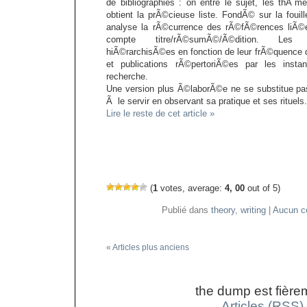
de bibliographies : on entre le sujet, les thÃ¨m
obtient la prÃ©cieuse liste. FondÃ© sur la foui
analyse la rÃ©currence des rÃ©fÃ©rences liÃ©
compte titre/rÃ©sumÃ©/Ã©dition. Les
hiÃ©rarchisÃ©es en fonction de leur frÃ©quence d
et publications rÃ©pertoriÃ©es par les insta
recherche.
Une version plus Ã©laborÃ©e ne se substitue pa
Ã le servir en observant sa pratique et ses rituels.
Lire le reste de cet article »
(
1
votes, average:
4, 00
out of 5)
Publié dans
theory
,
writing
|
Aucun c
« Articles plus anciens
the dump est fière
Articles (RSS)