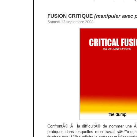
FUSION CRITIQUE
(manipuler avec 
Samedi 13 septembre 2008
ConfrontÃ© Ã la difficultÃ© de nommer une Ã©v
pratiques dans lesquelles mon travail sâ€™inscr