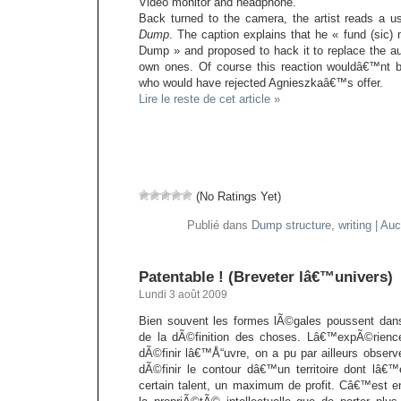
Video monitor and headphone.
Back turned to the camera, the artist reads a 
Dump
. The caption explains that he « fund (sic) n
Dump » and proposed to hack it to replace the a
own ones. Of course this reaction wouldâ€™nt be
who would have rejected Agnieszkaâ€™s offer.
Lire le reste de cet article »
(No Ratings Yet)
Publié dans
Dump structure
,
writing
|
Auc
Patentable ! (Breveter lâ€™univers)
Lundi 3 août 2009
Bien souvent les formes lÃ©gales poussent dans
de la dÃ©finition des choses. Lâ€™expÃ©rien
dÃ©finir lâ€™Å“uvre, on a pu par ailleurs obser
dÃ©finir le contour dâ€™un territoire dont lâ€™e
certain talent, un maximum de profit. Câ€™est en