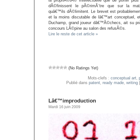
la propriÃ©tÃ© intellectuelle que de porter plu
dÃ©finissent le pÃ©rimÃ¨tre que sur la matÃ©
quâ€™ils dÃ©limitent. Le brevet est probablement
et la moins discutable de lâ€™art conceptuel, 
Duchamp, grand joueur dâ€™Ã©checs, ait su pr
concours LÃ©pine au salon des refusÃ©s.
Lire le reste de cet article »
(No Ratings Yet)
Mots-clefs :
conceptual art
,
Publié dans
patent
,
ready made
,
writing
Lâ€™improduction
Mardi 16 juin 2009