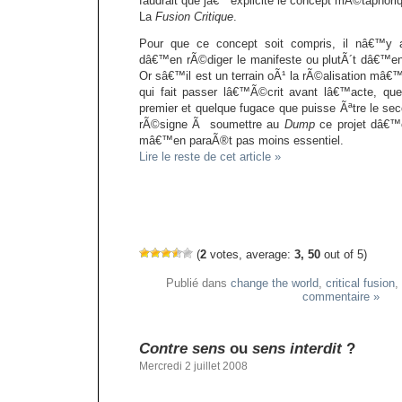
faudrait que jâ€™explicite le concept mÃ©taphoriq
La
Fusion Critique
.
Pour que ce concept soit compris, il nâ€™y 
dâ€™en rÃ©diger le manifeste ou plutÃ´t dâ€™en
Or sâ€™il est un terrain oÃ¹ la rÃ©alisation mâ€™e
qui fait passer lâ€™Ã©crit avant lâ€™acte, que
premier et quelque fugace que puisse Ãªtre le sec
rÃ©signe Ã soumettre au
Dump
ce projet dâ€™
mâ€™en paraÃ®t pas moins essentiel.
Lire le reste de cet article »
(
2
votes, average:
3, 50
out of 5)
Publié dans
change the world
,
critical fusion
,
commentaire »
Contre sens
ou
sens interdit
?
Mercredi 2 juillet 2008