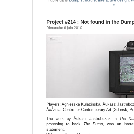
Publié dans
Dump structure
,
interactive design
,
w
»
Project #214 : Not found in the Dum
Dimanche 6 juin 2010
Players: Agnieszka Kulazinska, Åukasz Jastrubcz
ÅaÅºnia, Centre for Contemporary Art (Gdansk, Po
The work by Åukasz Jastrubczak in
The Du
proposing to hack
The Dump
, was an intere
statement.