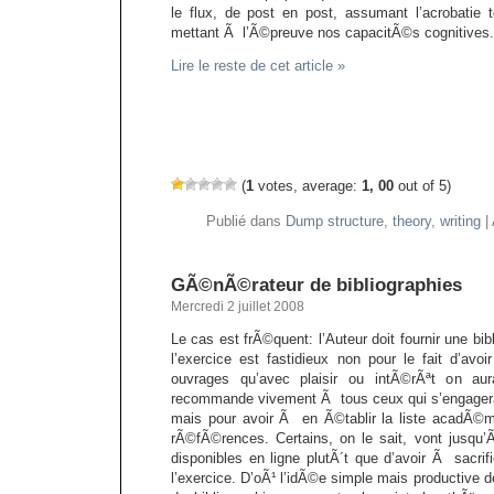
le flux, de post en post, assumant l’acrobatie 
mettant Ã l’Ã©preuve nos capacitÃ©s cognitives.
Lire le reste de cet article »
(
1
votes, average:
1, 00
out of 5)
Publié dans
Dump structure
,
theory
,
writing
|
GÃ©nÃ©rateur de bibliographies
Mercredi 2 juillet 2008
Le cas est frÃ©quent: l’Auteur doit fournir une bi
l’exercice est fastidieux non pour le fait d’a
ouvrages qu’avec plaisir ou intÃ©rÃªt on au
recommande vivement Ã tous ceux qui s’engagera
mais pour avoir Ã en Ã©tablir la liste acadÃ©m
rÃ©fÃ©rences. Certains, on le sait, vont jusqu’Ã
disponibles en ligne plutÃ´t que d’avoir Ã sacr
l’exercice. D’oÃ¹ l’idÃ©e simple mais productive