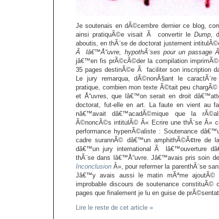
Je soutenais en dÃ©cembre dernier ce blog, c
ainsi pratiquÃ©e visait Ã convertir le
Dump
, 
aboutis, en thÃ¨se de doctorat justement intitulÃ©
Ã lâ€™Å“uvre, hypothÃ¨ses pour un passage 
jâ€™en fis prÃ©cÃ©der la compilation imprimÃ©
35 pages destinÃ©e Ã faciliter son inscription d
Le jury remarqua, dÃ©nonÃ§ant le caractÃ¨r
pratique, combien mon texte Ã©tait peu chargÃ©
et Å“uvres, que lâ€™on serait en droit dâ€™a
doctorat, fut-elle en art. La faute en vient au f
nâ€™avait dâ€™acadÃ©mique que la rÃ©al
Ã©noncÃ©s intitulÃ© Â« Ecrire une thÃ¨se Â» ce
performance hyperrÃ©aliste : Soutenance dâ€™
cadre surannÃ© dâ€™un amphithÃ©Ã¢tre de l
dâ€™un jury international Ã lâ€™ouverture dâ
thÃ¨se dans lâ€™Å“uvre. Jâ€™avais pris soin de
Inconclusion
Â», pour refermer la parenthÃ¨se san
Jâ€™y avais aussi le matin mÃªme ajoutÃ
improbable discours de soutenance constituÃ©
pages que finalement je lu en guise de prÃ©sentat
Lire le reste de cet article »