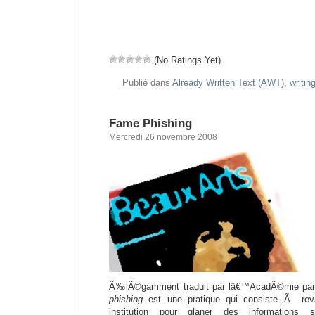
(No Ratings Yet)
Publié dans
Already Written Text (AWT)
,
writin
Fame Phishing
Mercredi 26 novembre 2008
Ã‰lÃ©gamment traduit par lâ€™AcadÃ©mie par
phishing
est une pratique qui consiste Ã rev
institution pour glaner des informations s