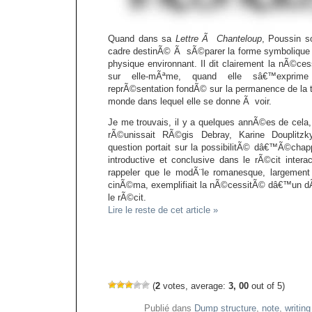
Quand dans sa
Lettre Ã Chanteloup
, Poussin s
cadre destinÃ© Ã sÃ©parer la forme symbolique
physique environnant. Il dit clairement la nÃ©ce
sur elle-mÃªme, quand elle sâ€™exprim
reprÃ©sentation fondÃ© sur la permanence de la t
monde dans lequel elle se donne Ã voir.
Je me trouvais, il y a quelques annÃ©es de cela
rÃ©unissait RÃ©gis Debray, Karine Douplitzky
question portait sur la possibilitÃ© dâ€™Ã©chapp
introductive et conclusive dans le rÃ©cit interac
rappeler que le modÃ¨le romanesque, largement 
cinÃ©ma, exemplifiait la nÃ©cessitÃ© dâ€™un d
le rÃ©cit.
Lire le reste de cet article »
(
2
votes, average:
3, 00
out of 5)
Publié dans
Dump structure
,
note
,
writing