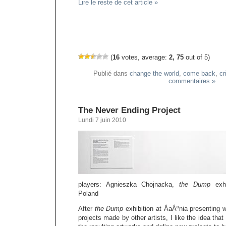
Lire le reste de cet article »
(
16
votes, average:
2, 75
out of 5)
Publié dans
change the world
,
come back
,
cr
commentaires »
The Never Ending Project
Lundi 7 juin 2010
players: Agnieszka Chojnacka,
the Dump
exhi
Poland
After
the Dump
exhibition at ÅaÅºnia presenting 
projects made by other artists, I like the idea that