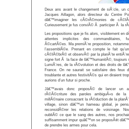
Deux ans avant le changement de siÃ¨cle, un 
Jacques Aillagon, alors directeur du Centre P
dâ€™imaginer les cÃ©rÃ©monies de cÃ©lÃ©b
Curieusement je fus conviÃ© Ã participer Ã la rÃ
Les propositions que je fis alors, visiblement en
attentes implicites des commanditaires, f
Ã©cartÃ©es. Ma premiÃ¨re proposition, notamment
l’assemblÃ©e. Prenant en compte le fait qu’u
cÃ©lÃ©brÃ© et observÃ© par la planÃ¨te entiÃ¨re,
signe fort Ã la face de lâ€™humanitÃ©, toujour
LumiÃ¨res, de la rÃ©volution et des droits de 
France. On ne saurait se satisfaire des feux d
troublante et autres festivitÃ©s qui en diraient tro
aurions d’un futur si proche.
Jâ€™avais donc proposÃ© de lancer un ap
rÃ©Ã©criture des paroles ambiguÃ«s de la M
millÃ©naire consacrant la rÃ©duction de la planÃ
village, sinon dâ€™un hameau global, je pens
reconsidÃ©rer les relations de voisinage. No
oubliÃ© ce que le sang des autres, nos prochai
suffisamment impur quâ€™on se proposÃ¢t dâ€™en
de prendre les armes pour cela.