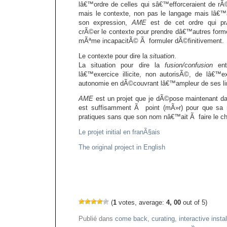
lâ€™ordre de celles qui sâ€™efforceraient de rÃ
mais le contexte, non pas le langage mais lâ€™
son expression,
AME
est de cet ordre qui pr
crÃ©er le contexte pour prendre dâ€™autres forme
mÃªme incapacitÃ© Ã formuler dÃ©finitivement.
Le contexte pour dire la
situation
.
La situation pour dire la
fusion/confusion
entr
lâ€™exercice illicite, non autorisÃ©, de lâ€™e
autonomie en dÃ©couvrant lâ€™ampleur de ses li
AME
est un projet que je dÃ©pose maintenant d
est suffisamment Ã point (mÃ»r) pour que sa mi
pratiques sans que son nom nâ€™ait Ã faire le c
Le projet initial en franÃ§ais
The original project in English
(
1
votes, average:
4, 00
out of 5)
Publié dans
come back
,
curating
,
interactive instal
»