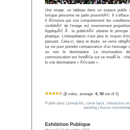
Une image, un tableau dans un espace public q
lorsque personne ne parle proximitÃ©. Il s’efface
Il Ã©nonce par son comportement les conditions
visibilitÃ© de l’image est inversement proportion
AppliquÃ© Ã la publicitÃ© urbaine le principe 
phatique. L’interpellation n’est plus le moyen d’i
passant. Celui-ci, dans le doute, se verra obligÃ
sa vie pour prendre connaissance d’un message do
ou non le destinataire. La structuration 
communication est fondÃ©e sur ce modÃ¨le : cha
le vrai destinataire « Ã©coute ».
(
2
votes, average:
4, 50
out of 5)
Publié dans
Liminal Art
,
come back
,
interactive i
painting
|
Aucun commentai
Exhibition Publique