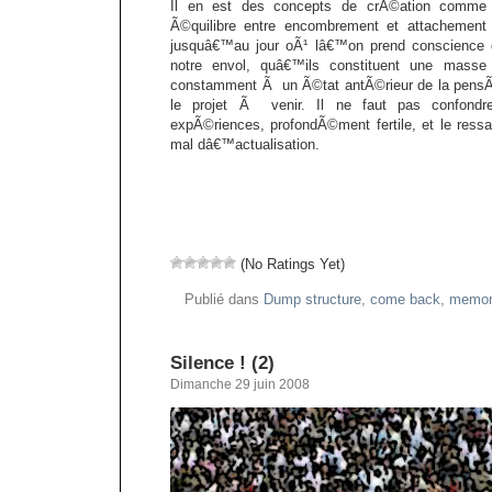
Il en est des concepts de crÃ©ation comme
Ã©quilibre entre encombrement et attachement
jusquâ€™au jour oÃ¹ lâ€™on prend conscience 
notre envol, quâ€™ils constituent une masse
constamment Ã un Ã©tat antÃ©rieur de la pensÃ©
le projet Ã venir. Il ne faut pas confondr
expÃ©riences, profondÃ©ment fertile, et le ress
mal dâ€™actualisation.
(No Ratings Yet)
Publié dans
Dump structure
,
come back
,
memor
Silence ! (2)
Dimanche 29 juin 2008