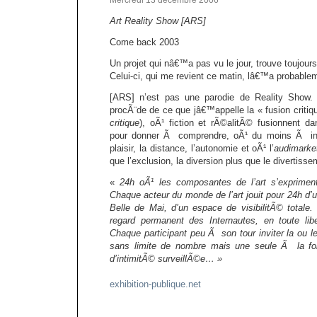
Mercredi 13 décembre 2006
Art Reality Show [ARS]
Come back 2003
Un projet qui nâ€™a pas vu le jour, trouve toujou
Celui-ci, qui me revient ce matin, lâ€™a probabl
[ARS] n’est pas une parodie de Reality Show. 
procÃ¨de de ce que jâ€™appelle la « fusion critiq
critique
), oÃ¹ fiction et rÃ©alitÃ© fusionnent da
pour donner Ã comprendre, oÃ¹ du moins Ã int
plaisir, la distance, l’autonomie et oÃ¹ l’
audimarke
que l’exclusion, la diversion plus que le divertisse
«
24h oÃ¹ les composantes de l’art s’expriment
Chaque acteur du monde de l’art jouit pour 24h d’u
Belle de Mai, d’un espace de visibilitÃ© totale.
regard permanent des Internautes, en toute lib
Chaque participant peu Ã son tour inviter la ou 
sans limite de nombre mais une seule Ã la foi
d’intimitÃ© surveillÃ©e… »
exhibition-publique.net