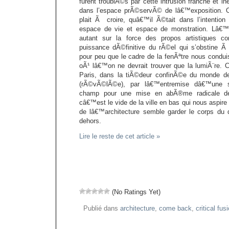
furent troublÃ©s par cette intrusion franche et 
dans l’espace prÃ©servÃ© de lâ€™exposition. OÃ
plait Ã croire, quâ€™il Ã©tait dans l’intention
espace de vie et espace de monstration. Lâ€™ef
autant sur la force des propos artistiques
puissance dÃ©finitive du rÃ©el qui s’obstine Ã
pour peu que le cadre de la fenÃªtre nous condui
oÃ¹ lâ€™on ne devrait trouver que la lumiÃ¨re.
Paris, dans la tiÃ©deur confinÃ©e du monde d
(rÃ©vÃ©lÃ©e), par lâ€™entremise dâ€™une si
champ pour une mise en abÃ®me radicale de 
câ€™est le vide de la ville en bas qui nous aspire 
de lâ€™architecture semble garder le corps du d
dehors.
Lire le reste de cet article »
(No Ratings Yet)
Publié dans
architecture
,
come back
,
critical fus