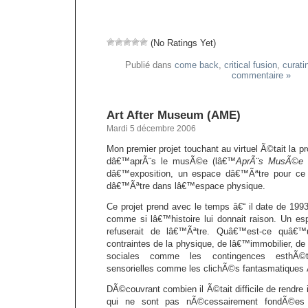
(No Ratings Yet)
Publié dans
come back
,
critical fusion
,
curati
commentaire »
Art After Museum (AME)
Mardi 5 décembre 2006
Mon premier projet touchant au virtuel Ã©tait la
dâ€™aprÃ¨s le musÃ©e (lâ€™
AprÃ¨s MusÃ©e 
dâ€™exposition, un espace dâ€™Ãªtre pour ce
dâ€™Ãªtre dans lâ€™espace physique.
Ce projet prend avec le temps â€“ il date de 1993
comme si lâ€™histoire lui donnait raison. Un 
refuserait de lâ€™Ãªtre. Quâ€™est-ce quâ€™un
contraintes de la physique, de lâ€™immobilier, de 
sociales comme les contingences esthÃ©ti
sensorielles comme les clichÃ©s fantasmatiques
DÃ©couvrant combien il Ã©tait difficile de rendre in
qui ne sont pas nÃ©cessairement fondÃ©es 