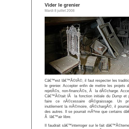
Vider le grenier
Mardi 8 juillet 2008
Câ€™est lâ€™Ã©tÃ©, il faut respecter les tradition
le grenier. Accepter enfin de mettre les projet
rejetÃ©s, non-financÃ©s, Ã la dÃ©charge. Accep
Câ€™Ã©tait lÃ la fonction initiale du
Dump
et 
faire ce nÃ©cessaire dÃ©graissage. Un pr
inutilement la mÃ©moire, dÃ©chargÃ©, il pourrai
des autres. Il se pourrait mÃªme que certains dâ
Ã lâ€™air libre.
Il faudrait sâ€™interroger sur le fait dâ€™Ã©terne