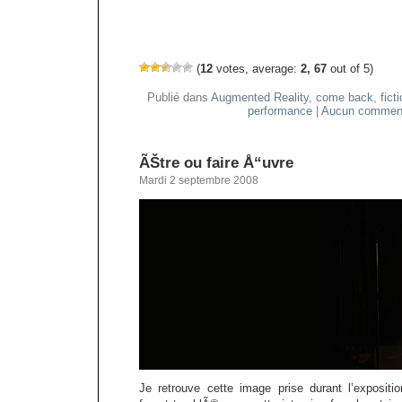
(
12
votes, average:
2, 67
out of 5)
Publié dans
Augmented Reality
,
come back
,
fict
performance
|
Aucun comment
ÃŠtre ou faire Å“uvre
Mardi 2 septembre 2008
Je retrouve cette image prise durant l’exposit