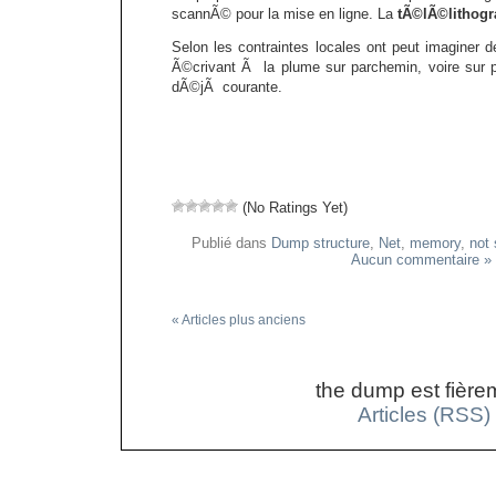
scannÃ© pour la mise en ligne. La
tÃ©lÃ©lithogr
Selon les contraintes locales ont peut imaginer 
Ã©crivant Ã la plume sur parchemin, voire sur pa
dÃ©jÃ courante.
(No Ratings Yet)
Publié dans
Dump structure
,
Net
,
memory
,
not 
Aucun commentaire »
« Articles plus anciens
the dump est fière
Articles (RSS)