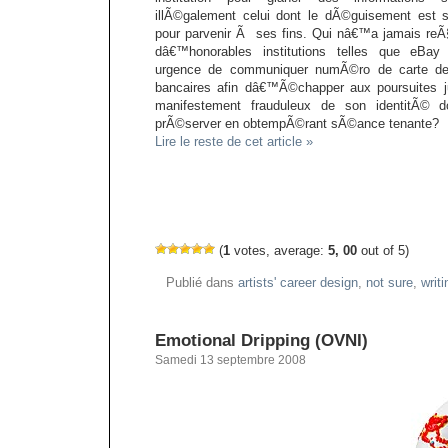
illÃ©galement celui dont le dÃ©guisement est 
pour parvenir Ã ses fins. Qui nâ€™a jamais r
dâ€™honorables institutions telles que eBay
urgence de communiquer numÃ©ro de carte de
bancaires afin dâ€™Ã©chapper aux poursuites 
manifestement frauduleux de son identitÃ© 
prÃ©server en obtempÃ©rant sÃ©ance tenante?
Lire le reste de cet article »
(
1
votes, average:
5, 00
out of 5)
Publié dans
artists' career design
,
not sure
,
writi
Emotional Dripping (OVNI)
Samedi 13 septembre 2008