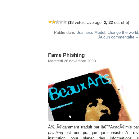
(
18
votes, average:
2, 22
out of 5)
Publié dans
Business Model
,
change the world
Aucun commentaire »
Fame Phishing
Mercredi 26 novembre 2008
Ã‰lÃ©gamment traduit par lâ€™AcadÃ©mie par
phishing
est une pratique qui consiste Ã rev
institution pour glaner des informations s