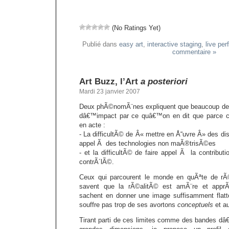
(No Ratings Yet)
Publié dans
easy art
,
interactive staging
,
live pe
commentaire »
Art Buzz, l’Art
a posteriori
Mardi 23 janvier 2007
Deux phÃ©nomÃ¨nes expliquent que beaucoup de pr
dâ€™impact par ce quâ€™on en dit que parce c
en acte :
- La difficultÃ© de Â« mettre en Å“uvre Â» des dis
appel Ã des technologies non maÃ®trisÃ©es
- et la difficultÃ© de faire appel Ã la contribut
contrÃ´lÃ©.
Ceux qui parcourent le monde en quÃªte de rÃ
savent que la rÃ©alitÃ© est amÃ¨re et appr
sachent en donner une image suffisamment flatt
souffre pas trop de ses avortons
conceptuels
et au
Tirant parti de ces limites comme des bandes dâ