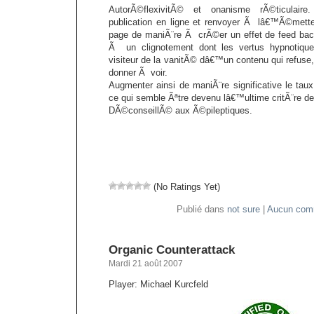
AutorÃ©flexivitÃ© et onanisme rÃ©ticulair
publication en ligne et renvoyer Ã lâ€™Ã©metteu
page de maniÃ¨re Ã crÃ©er un effet de feed bac
Ã un clignotement dont les vertus hypnotique
visiteur de la vanitÃ© dâ€™un contenu qui refus
donner Ã voir.
Augmenter ainsi de maniÃ¨re significative le tau
ce qui semble Ãªtre devenu lâ€™ultime critÃ¨re de
DÃ©conseillÃ© aux Ã©pileptiques.
(No Ratings Yet)
Publié dans
not sure
|
Aucun comm
Organic Counterattack
Mardi 21 août 2007
Player: Michael Kurcfeld