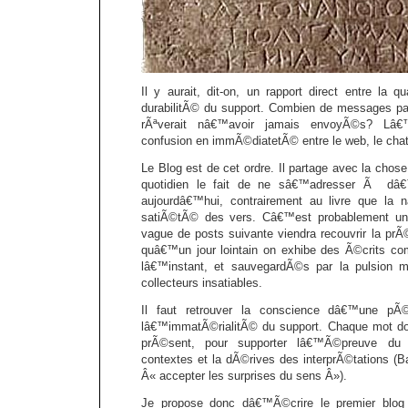
Il y aurait, dit-on, un rapport direct entre la q
durabilitÃ© du support. Combien de messages pa
rÃªverait nâ€™avoir jamais envoyÃ©s? Lâ€™
confusion en immÃ©diatetÃ© entre le web, le cha
Le Blog est de cet ordre. Il partage avec la chose
quotidien le fait de ne sâ€™adresser Ã dâ€
aujourdâ€™hui, contrairement au livre que la 
satiÃ©tÃ© des vers. Câ€™est probablement une
vague de posts suivante viendra recouvrir la prÃ
quâ€™un jour lointain on exhibe des Ã©crits co
lâ€™instant, et sauvegardÃ©s par la pulsion
collecteurs insatiables.
Il faut retrouver la conscience dâ€™une p
lâ€™immatÃ©rialitÃ© du support. Chaque mot do
prÃ©sent, pour supporter lâ€™Ã©preuve du 
contextes et la dÃ©rives des interprÃ©tations (Bar
Â« accepter les surprises du sens Â»).
Je propose donc dâ€™Ã©crire le premier blog