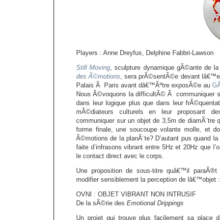
Players : Anne Dreyfus, Delphine Fabbri-Lawson
Still Moving
, sculpture dynamique gÃ©ante de l
des Ã©motions
, sera prÃ©sentÃ©e devant lâ€™en
Palais Ã Paris avant dâ€™Ãªtre exposÃ©e au
GÃ
Nous Ã©voquons la difficultÃ© Ã communiquer su
dans leur logique plus que dans leur frÃ©quenta
mÃ©diateurs culturels en leur proposant de
communiquer sur un objet de 3,5m de diamÃ¨tre 
forme finale, une soucoupe volante molle, et d
Ã©motions de la planÃ¨te? D’autant pus quand la
faite d’infrasons vibrant entre 5Hz et 20Hz que l’
le contact direct avec le corps.
Une proposition de sous-titre quâ€™il paraÃ®t d
modifier sensiblement la perception de lâ€™objet :
OVNI : OBJET VIBRANT NON INTRUSIF
De la sÃ©rie des
Emotional Drippings
Un projet qui trouve plus facilement sa place 