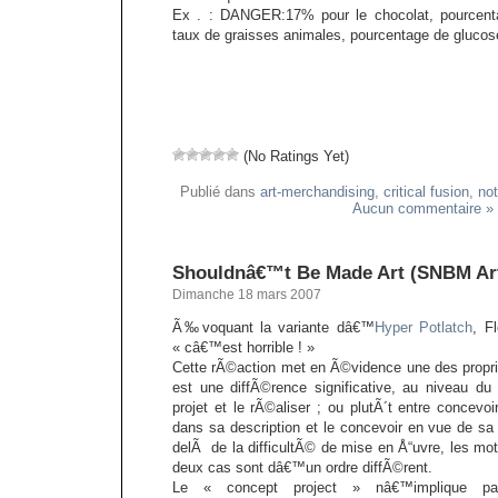
Ex . : DANGER:17% pour le chocolat, pourcenta
taux de graisses animales, pourcentage de glucose
(No Ratings Yet)
Publié dans
art-merchandising
,
critical fusion
,
not
Aucun commentaire »
Shouldnâ€™t Be Made Art (SNBM Ar
Dimanche 18 mars 2007
Ã‰voquant la variante dâ€™
Hyper Potlatch
, F
« câ€™est horrible ! »
Cette rÃ©action met en Ã©vidence une des propri
est une diffÃ©rence significative, au niveau du
projet et le rÃ©aliser ; ou plutÃ´t entre concevoi
dans sa description et le concevoir en vue de sa
delÃ de la difficultÃ© de mise en Å“uvre, les mo
deux cas sont dâ€™un ordre diffÃ©rent.
Le « concept project » nâ€™implique pa