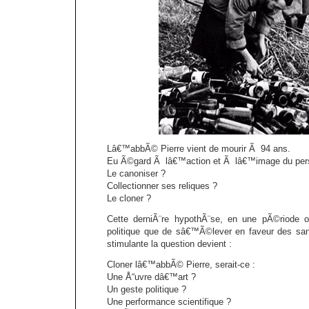
Lâ€™abbÃ© Pierre vient de mourir Ã 94 ans.
Eu Ã©gard Ã lâ€™action et Ã lâ€™image du perso
Le canoniser ?
Collectionner ses reliques ?
Le cloner ?
Cette derniÃ¨re hypothÃ¨se, en une pÃ©riode o
politique que de sâ€™Ã©lever en faveur des sans
stimulante la question devient :
Cloner lâ€™abbÃ© Pierre, serait-ce :
Une Å“uvre dâ€™art ?
Un geste politique ?
Une performance scientifique ?