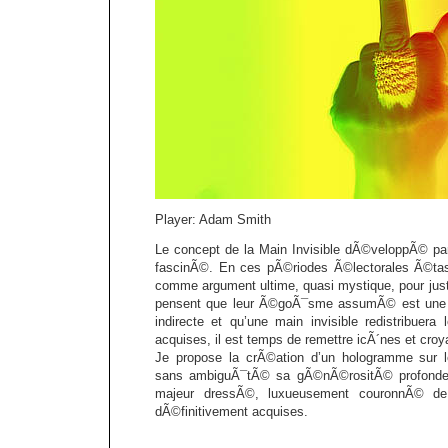
Player: Adam Smith
Le concept de la Main Invisible dÃ©veloppÃ© pa
fascinÃ©. En ces pÃ©riodes Ã©lectorales Ã©tasu
comme argument ultime, quasi mystique, pour justif
pensent que leur Ã©goÃ¯sme assumÃ© est une
indirecte et qu’une main invisible redistribuera 
acquises, il est temps de remettre icÃ´nes et cro
Je propose la crÃ©ation d’un hologramme sur le
sans ambiguÃ¯tÃ© sa gÃ©nÃ©rositÃ© profonde,
majeur dressÃ©, luxueusement couronnÃ© de
dÃ©finitivement acquises.