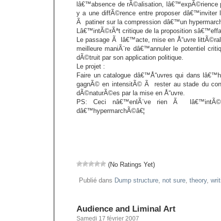
lâ€™absence de rÃ©alisation, lâ€™expÃ©rience p
y a une diffÃ©rence entre proposer dâ€™inviter 
Ã patiner sur la compression dâ€™un hypermarchÃ
Lâ€™intÃ©rÃªt critique de la proposition sâ€™effa
Le passage Ã lâ€™acte, mise en Å“uvre littÃ©rale
meilleure maniÃ¨re dâ€™annuler le potentiel cri
dÃ©truit par son application politique.
Le projet :
Faire un catalogue dâ€™Å“uvres qui dans lâ€™hi
gagnÃ© en intensitÃ© Ã rester au stade du con
dÃ©naturÃ©es par la mise en Å“uvre.
PS: Ceci nâ€™enlÃ¨ve rien Ã lâ€™intÃ©r
dâ€™hypermarchÃ©â€¦
(No Ratings Yet)
Publié dans
Dump structure
,
not sure
,
theory
,
writ
Audience and Liminal Art
Samedi 17 février 2007