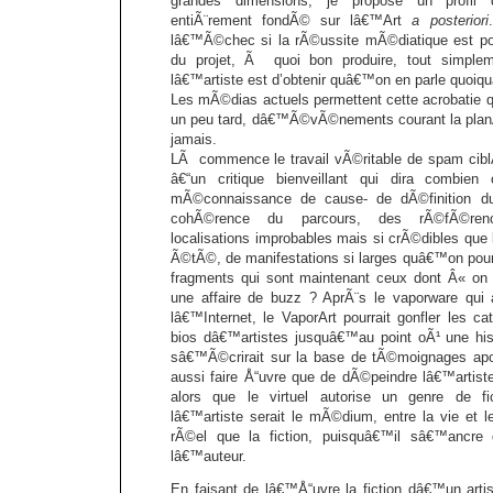
grandes dimensions, je propose un profil d
entiÃ¨rement fondÃ© sur lâ€™Art
a posteriori
lâ€™Ã©chec si la rÃ©ussite mÃ©diatique est
du projet, Ã quoi bon produire, tout simpleme
lâ€™artiste est d’obtenir quâ€™on en parle quoiq
Les mÃ©dias actuels permettent cette acrobatie q
un peu tard, dâ€™Ã©vÃ©nements courant la planÃ
jamais.
LÃ commence le travail vÃ©ritable de spam cibl
â€“un critique bienveillant qui dira combie
mÃ©connaissance de cause- de dÃ©finition du 
cohÃ©rence du parcours, des rÃ©fÃ©rence
localisations improbables mais si crÃ©dibles que
Ã©tÃ©, de manifestations si larges quâ€™on pou
fragments qui sont maintenant ceux dont Â« on Â
une affaire de buzz ? AprÃ¨s le vaporware qui 
lâ€™Internet, le VaporArt pourrait gonfler les ca
bios dâ€™artistes jusquâ€™au point oÃ¹ une hist
sâ€™Ã©crirait sur la base de tÃ©moignages ap
aussi faire Å“uvre que de dÃ©peindre lâ€™artist
alors que le virtuel autorise un genre de fi
lâ€™artiste serait le mÃ©dium, entre la vie et 
rÃ©el que la fiction, puisquâ€™il sâ€™ancr
lâ€™auteur.
En faisant de lâ€™Å“uvre la fiction dâ€™un arti