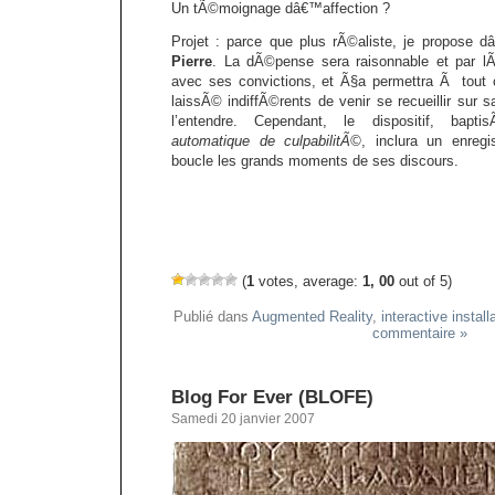
Un tÃ©moignage dâ€™affection ?
Projet : parce que plus rÃ©aliste, je propose 
Pierre
. La dÃ©pense sera raisonnable et par 
avec ses convictions, et Ã§a permettra Ã tou
laissÃ© indiffÃ©rents de venir se recueillir sur
l’entendre. Cependant, le dispositif, bap
automatique de culpabilitÃ©
, inclura un enregi
boucle les grands moments de ses discours.
(
1
votes, average:
1, 00
out of 5)
Publié dans
Augmented Reality
,
interactive install
commentaire »
Blog For Ever (BLOFE)
Samedi 20 janvier 2007