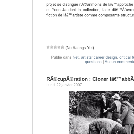
projet se distingue nÃ©anmoins de lâ€™approche b
et Yoon Ja dont la collection, faite dâ€™Å“uvres
fiction de lâ€™artiste comme composante structur
(No Ratings Yet)
Publié dans
Net
,
artists' career design
,
critical 
questions
|
Aucun commenta
RÃ©cupÃ©ration : Cloner lâ€™abbÃ
Lundi 22 janvier 2007