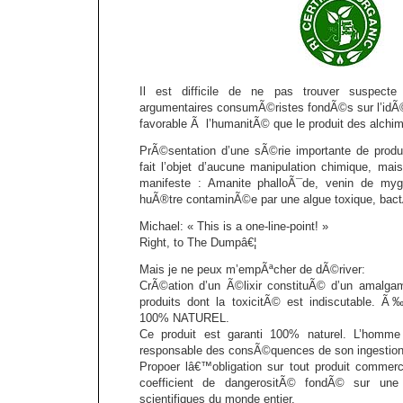
Il est difficile de ne pas trouver suspecte
argumentaires consumÃ©ristes fondÃ©s sur l’idÃ©e
favorable Ã l’humanitÃ© que le produit des alchi
PrÃ©sentation d’une sÃ©rie importante de produ
fait l’objet d’aucune manipulation chimique, mai
manifeste : Amanite phalloÃ¯de, venin de myga
huÃ®tre contaminÃ©e par une algue toxique, bact
Michael: « This is a one-line-point! »
Right, to The Dumpâ€¦
Mais je ne peux m’empÃªcher de dÃ©river:
CrÃ©ation d’un Ã©lixir constituÃ© d’un amalg
produits dont la toxicitÃ© est indiscutable. 
100% NATUREL.
Ce produit est garanti 100% naturel. L’homme
responsable des consÃ©quences de son ingestion
Propoer lâ€™obligation sur tout produit commerci
coefficient de dangerositÃ© fondÃ© sur une
scientifiques du monde entier.