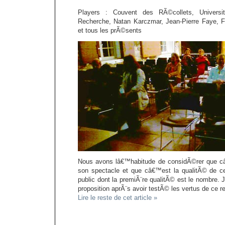
Players : Couvent des RÃ©collets, Univers
Recherche, Natan Karczmar, Jean-Pierre Faye, F
et tous les prÃ©sents
Nous avons lâ€™habitude de considÃ©rer que câ€
son spectacle et que câ€™est la qualitÃ© de ce
public dont la premiÃ¨re qualitÃ© est le nombre.
proposition aprÃ¨s avoir testÃ© les vertus de ce 
Lire le reste de cet article »