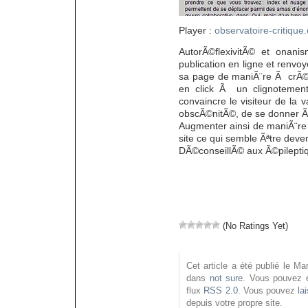
Player :
observatoire-critique
AutorÃ©flexivitÃ© et onani
publication en ligne et renvo
sa page de maniÃ¨re Ã crÃ©e
en click Ã un clignotement
convaincre le visiteur de la
obscÃ©nitÃ©, de se donner Ã
Augmenter ainsi de maniÃ¨re s
site ce qui semble Ãªtre deve
DÃ©conseillÃ© aux Ã©pilepti
(No Ratings Yet)
Cet article a été publié le M
dans
not sure
. Vous pouvez e
flux
RSS 2.0
. Vous pouvez
la
depuis votre propre site.