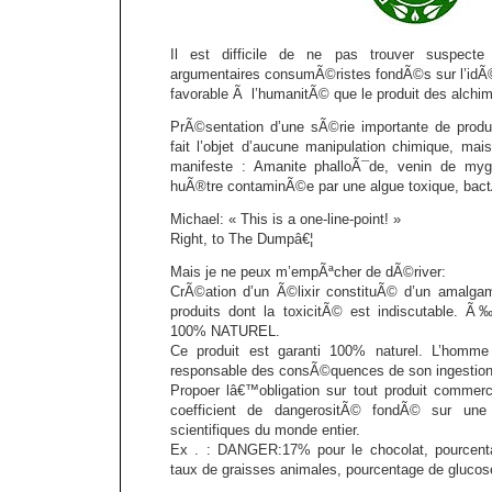
Il est difficile de ne pas trouver suspecte
argumentaires consumÃ©ristes fondÃ©s sur l’idÃ©e
favorable Ã l’humanitÃ© que le produit des alchi
PrÃ©sentation d’une sÃ©rie importante de produ
fait l’objet d’aucune manipulation chimique, mai
manifeste : Amanite phalloÃ¯de, venin de myga
huÃ®tre contaminÃ©e par une algue toxique, bact
Michael: « This is a one-line-point! »
Right, to The Dumpâ€¦
Mais je ne peux m’empÃªcher de dÃ©river:
CrÃ©ation d’un Ã©lixir constituÃ© d’un amalg
produits dont la toxicitÃ© est indiscutable. 
100% NATUREL.
Ce produit est garanti 100% naturel. L’homme
responsable des consÃ©quences de son ingestion
Propoer lâ€™obligation sur tout produit commerci
coefficient de dangerositÃ© fondÃ© sur une
scientifiques du monde entier.
Ex . : DANGER:17% pour le chocolat, pourcenta
taux de graisses animales, pourcentage de glucose