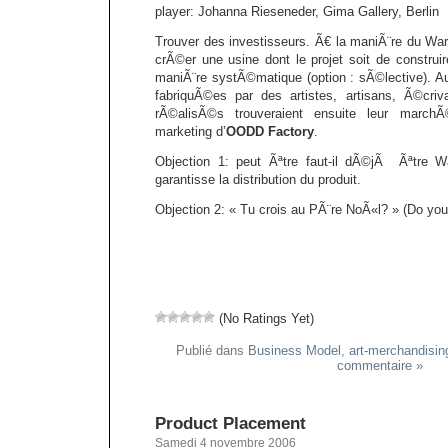
player: Johanna Rieseneder, Gima Gallery, Berlin
Trouver des investisseurs. Ã€ la maniÃ¨re du Wa
crÃ©er une usine dont le projet soit de construi
maniÃ¨re systÃ©matique (option : sÃ©lective). Au
fabriquÃ©es par des artistes, artisans, Ã©criv
rÃ©alisÃ©s trouveraient ensuite leur marc
marketing d’
OODD Factory
.
Objection 1: peut Ãªtre faut-il dÃ©jÃ Ãªtre 
garantisse la distribution du produit.
Objection 2: « Tu crois au PÃ¨re NoÃ«l? » (Do you
(No Ratings Yet)
Publié dans
Business Model
,
art-merchandisin
commentaire »
Product Placement
Samedi 4 novembre 2006