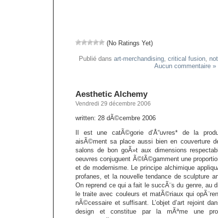
(No Ratings Yet)
Publié dans
art-merchandising
,
critical fusion
,
not
Aucun commentaire »
Aesthetic Alchemy
Vendredi 29 décembre 2006
written: 28 dÃ©cembre 2006
Il est une catÃ©gorie d’Å“uvres* de la produ
aisÃ©ment sa place aussi bien en couverture 
salons de bon goÃ»t aux dimensions respectab
oeuvres conjuguent Ã©lÃ©gamment une proportion
et de modernisme. Le principe alchimique appli
profanes, et la nouvelle tendance de sculpture an
On reprend ce qui a fait le succÃ¨s du genre, au d
le traite avec couleurs et matÃ©riaux qui opÃ¨ren
nÃ©cessaire et suffisant. L’objet d’art rejoint da
design et constitue par la mÃªme une pro