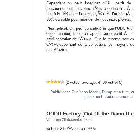
Cependant on peut imaginer qu’Ã partir de 
fonctionnement, la vente d’Å“uvre donne lieu Ã un
une fois dÃ©duite la part payÃ©e Ã l’artiste (Ã
50% du solde pour financer de nouveaux projets.
Plus radical: On peut considÃ©rer que l’ODC Art
collectionneur, que son apport correspond Ã 
prÃ©sentation de l’Å“uvre. Que la revente sert e
dÃ©veloppement de la collection, les moyens de 
des Å“uvres.
(
2
votes, average:
4, 00
out of 5)
Publié dans
Business Model
,
Dump structure
,
a
placement
|
Aucun commenta
OODD Factory (Out Of the Damn Dum
Vendredi 29 décembre 2006
written: 24 dÃ©cembre 2006