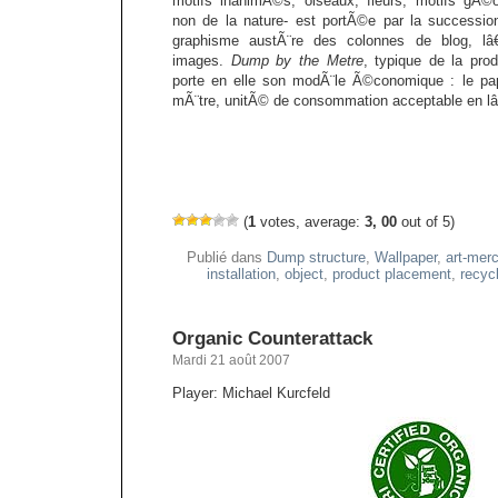
motifs inanimÃ©s, oiseaux, fleurs, motifs gÃ
non de la nature- est portÃ©e par la successio
graphisme austÃ¨re des colonnes de blog, lâ€
images.
Dump by the Metre
, typique de la pro
porte en elle son modÃ¨le Ã©conomique : le pap
mÃ¨tre, unitÃ© de consommation acceptable en 
(
1
votes, average:
3, 00
out of 5)
Publié dans
Dump structure
,
Wallpaper
,
art-mer
installation
,
object
,
product placement
,
recyc
Organic Counterattack
Mardi 21 août 2007
Player: Michael Kurcfeld