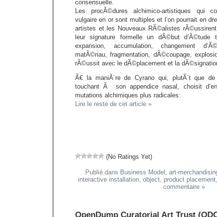
consensuelle.
Les procÃ©dures alchimico-artistiques qui co
vulgaire en or sont multiples et l’on pourrait en d
artistes et les Nouveaux RÃ©alistes rÃ©ussiren
leur signature formelle un dÃ©but d’Ã©tude t
expansion, accumulation, changement d’Ã
matÃ©riau, fragmentation, dÃ©coupage, explosi
rÃ©ussit avec le dÃ©placement et la dÃ©signatio
Ã€ la maniÃ¨re de Cyrano qui, plutÃ´t que de s
touchant Ã son appendice nasal, choisit d’en
mutations alchimiques plus radicales:
Lire le reste de cet article »
(No Ratings Yet)
Publié dans
Business Model
,
art-merchandisin
interactive installation
,
object
,
product placement
commentaire »
OpenDump Curatorial Art Trust (ODC