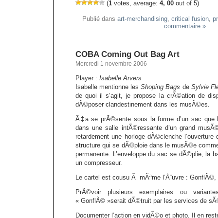
(
1
votes, average:
4, 00
out of 5)
Publié dans
art-merchandising
,
critical fusion
,
p
commentaire »
COBA Coming Out Bag Art
Mercredi 1 novembre 2006
Player :
Isabelle Arvers
Isabelle mentionne les
Shoping Bags
de
Sylvie Fl
de quoi il s’agit, je propose la crÃ©ation de disp
dÃ©poser clandestinement dans les musÃ©es.
Ã‡a se prÃ©sente sous la forme d’un sac que 
dans une salle intÃ©ressante d’un grand mu
retardement une horloge dÃ©clenche l’ouverture d
structure qui se dÃ©ploie dans le musÃ©e comme 
permanente. L’enveloppe du sac se dÃ©plie, la ba
un compresseur.
Le cartel est cousu Ã mÃªme l’Å“uvre : GonflÃ©, 
PrÃ©voir plusieurs exemplaires ou varian
« GonflÃ© »serait dÃ©truit par les services de s
Documenter l’action en vidÃ©o et photo. Il en rest