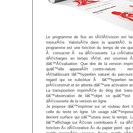
Le programme de flux en tÃ©lÃ©vision est fa
mesurÃ©e. ValorisÃ©e dans la quantitÃ©, l
programme est une fonction du temps de vie que
Ã consacrer Ã sa dÃ©couverte. La crÃ©ation 
dÃ©charges en temps rÃ©el, est soumise 
dâ€™Ã©valuation. Que dire de la version imp
quâ€™elle apparaÃ®t contre-nature : renv
rÃ©tablissant lâ€™hyperlien naturel du parcours
regard qui se substitue Ã lâ€™hyperlien te
prÃ©construit et en attente dâ€™une activation a
La transposition imprimÃ©e du blog doit tran
lâ€™observation de lâ€™objet ce quâ€™est 
dÃ©couverte de la version en ligne.
Je propose dâ€™imprimer sur un rouleau dont la
celle du texte en ligne. Un usage sâ€™impose:
devient surface qui sâ€™usera avec le temps. 
lâ€™affichage sur Ã©cran contribuera Ã sa dÃ©g
fonction Â« dÃ©corative Â» du papier peint -qui