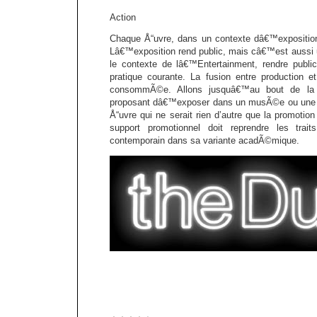
Action
Chaque Å“uvre, dans un contexte dâ€™exposition
Lâ€™exposition rend public, mais câ€™est aussi 
le contexte de lâ€™Entertainment, rendre publi
pratique courante. La fusion entre production e
consommÃ©e. Allons jusquâ€™au bout de la 
proposant dâ€™exposer dans un musÃ©e ou une co
Å“uvre qui ne serait rien d’autre que la promoti
support promotionnel doit reprendre les trait
contemporain dans sa variante acadÃ©mique.