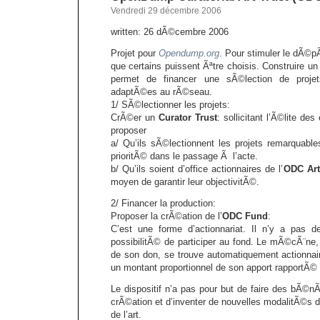
Vendredi 29 décembre 2006
written: 26 dÃ©cembre 2006
Projet pour
Opendump.org
. Pour stimuler le dÃ©pÃ´
que certains puissent Ãªtre choisis. Construire 
permet de financer une sÃ©lection de proje
adaptÃ©es au rÃ©seau.
1/ SÃ©lectionner les projets:
CrÃ©er un
Curator Trust
: sollicitant l’Ã©lite de
proposer
a/ Qu’ils sÃ©lectionnent les projets remarquable
prioritÃ© dans le passage Ã l’acte.
b/ Qu’ils soient d’office actionnaires de l’
ODC Art
moyen de garantir leur objectivitÃ©.
2/ Financer la production:
Proposer la crÃ©ation de l’
ODC Fund
:
C’est une forme d’actionnariat. Il n’y a pas d
possibilitÃ© de participer au fond. Le mÃ©cÃ¨ne, 
de son don, se trouve automatiquement actionnair
un montant proportionnel de son apport rapportÃ© 
Le dispositif n’a pas pour but de faire des bÃ©n
crÃ©ation et d’inventer de nouvelles modalitÃ©s de
de l’art.