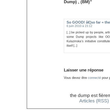
Dump) , (BM)”
So GOOD! â€¦so far « th
6 juin 2010 à 15:12
[...] be picked up by people, ar
some Dump projects like O
Kulazinska’s initiative constit
itself [...]
Laisser une réponse
Vous devez être
connecté
pour p
the dump est fière
Articles (RSS)