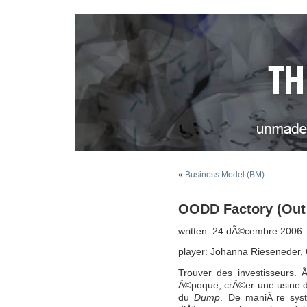
«
Business Model (BM)
OODD Factory (Out
written: 24 dÃ©cembre 2006
player: Johanna Rieseneder, 
Trouver des investisseurs.
Ã©poque, crÃ©er une usine don
du
Dump
. De maniÃ¨re syst