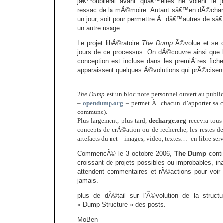
jâ€™oublierai avant quâ€™elles ne voient le 
ressac de la mÃ©moire. Autant sâ€™en dÃ©charge
un jour, soit pour permettre Ã dâ€™autres de sâ€
un autre usage.
Le projet libÃ©ratoire
The Dump
Ã©volue et se co
jours de ce processus. On dÃ©couvre ainsi que
conception est incluse dans les premiÃ¨res fic
apparaissent quelques Ã©volutions qui prÃ©cisent 
The Dump
est un bloc note personnel ouvert au publi
–
opendump.org
– permet Ã chacun d’apporter sa 
commune).
Plus largement, plus tard,
decharge.org
recevra tous 
concepts de crÃ©ation ou de recherche, les restes de
artefacts du net – images, video, textes…- en libre serv
CommencÃ© le 3 octobre 2006,
The Dump
conti
croissant de projets possibles ou improbables, i
attendent commentaires et rÃ©actions pour voir
jamais.
plus de dÃ©tail sur l’Ã©volution de la struc
« Dump Structure » des posts.
MoBen