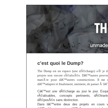
c’est quoi le Dump?
The Dump est un espace (une dÃ©charge) oÃ¹ je d
projets non encore rÃ©alisÃ©s. Dâ€™autres peuvent 
matiÃ¨re pour dâ€™autres constructions. Il me r
dâ€™adapter et finalement, rarement, de passer Ã lâ€˜
Câ€™est une dÃ©charge au jour le jour. Esquiss
rÃ©alisables, concepts pertinents, dÃ©lira
dÃ©posÃ©s sans distinction.
Dans lâ€™entre deux des projets en cours 