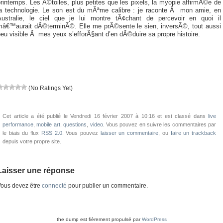
rintemps. Les Ã©toiles, plus petites que les pixels, la myopie affirmÃ©e de
la technologie. Le son est du mÃªme calibre : je raconte Ã mon amie, en
Australie, le ciel que je lui montre tÃ¢chant de percevoir en quoi il
mâ€™aurait dÃ©terminÃ©. Elle me prÃ©sente le sien, inversÃ©, tout aussi
eu visible Ã mes yeux s’efforÃ§ant d’en dÃ©duire sa propre histoire.
(No Ratings Yet)
Cet article a été publié le Vendredi 16 février 2007 à 10:16 et est classé dans
live
performance
,
mobile art
,
questions
,
video
. Vous pouvez en suivre les commentaires par
le biais du flux
RSS 2.0
. Vous pouvez
laisser un commentaire
, ou
faire un trackback
depuis votre propre site.
Laisser une réponse
ous devez être
connecté
pour publier un commentaire.
the dump est fièrement propulsé par
WordPress