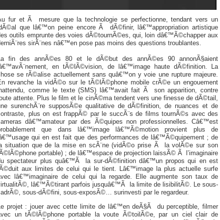
Au fur et Ã mesure que la technologie se perfectionne, tendant vers un
idÃ©al que lâ€™on peine encore Ã dÃ©finir, lâ€™appropriation artistique
des outils emprunte des voies dÃ©tournÃ©es, qui, loin dâ€™Ã©chapper aux
derniÃ¨res sirÃ¨nes nâ€™en pose pas moins des questions troublantes.
La fin des annÃ©es 80 et le dÃ©but des annÃ©es 90 annonÃ§aient
lâ€™avÃ¨nement, en tÃ©lÃ©vision, de lâ€™image haute dÃ©finition. La
chose se rÃ©alise actuellement sans quâ€™on y voie une rupture majeure.
En revanche la vidÃ©o sur le tÃ©lÃ©phone mobile crÃ©e un engouement
inattendu, comme le texte (SMS) lâ€™avait fait Ã son apparition, contre
oute attente. Plus le film et le cinÃ©ma tendent vers une finesse de dÃ©tail,
une surenchÃ¨re supposÃ©e qualitative de dÃ©finition, de nuances et de
contraste, plus on est frappÃ© par le succÃ¨s de films tournÃ©s avec des
cameras dâ€™amateur par des Ã©quipes non professionnelles. Câ€™est
probablement que dans lâ€™image lâ€™Ã©motion provient plus de
lâ€™usage qui en est fait que des performances de lâ€™Ã©quipement ; de
la situation que de la mise en scÃ¨ne (vidÃ©o prise Ã la volÃ©e sur son
tÃ©lÃ©phone portable) ; de lâ€™espace de projection laissÃ© Ã l’imaginaire
du spectateur plus quâ€™Ã la sur-dÃ©finition dâ€™un propos qui en est
Ã©duit aux limites de celui qui le tient. Lâ€™image la plus actuelle surfe
avec lâ€™imaginaire de celui qui la regarde. Elle augmente son taux de
irtualitÃ©, lâ€™Ã©tirant parfois jusquâ€™Ã la limite de lisibilitÃ©. Le sous-
cadrÃ©, sous-dÃ©fini, sous-exposÃ©… surinvesti par le regardeur.
Le projet : jouer avec cette limite de lâ€™en deÃ§Ã du perceptible, filmer
avec un tÃ©lÃ©phone portable la voute Ã©toilÃ©e, par un ciel clair de