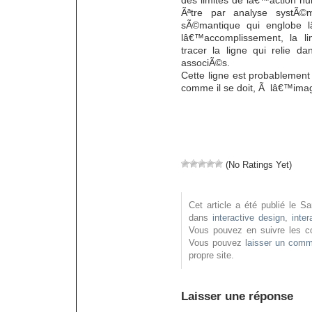
des limites de lâ€™action h
Ãªtre par analyse systÃ©
sÃ©mantique qui englobe l
lâ€™accomplissement, la li
tracer la ligne qui relie d
associÃ©s.
Cette ligne est probablement 
comme il se doit, Ã lâ€™i
(No Ratings Yet)
Cet article a été publié le S
dans
interactive design
,
inter
Vous pouvez en suivre les c
Vous pouvez
laisser un comm
propre site.
Laisser une réponse