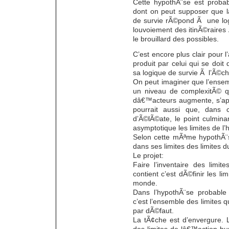
Cette hypothÃ¨se est proba
dont on peut supposer que la
de survie rÃ©pond Ã une logi
louvoiement des itinÃ©raires
le brouillard des possibles.
C’est encore plus clair pour l
produit par celui qui se doit 
sa logique de survie Ã l’Ã©ch
On peut imaginer que l’ense
un niveau de complexitÃ© 
dâ€™acteurs augmente, s’app
pourrait aussi que, dans 
d’Ã©lÃ©ate, le point culmin
asymptotique les limites de l
Selon cette mÃªme hypothÃ¨s
dans ses limites des limites d
Le projet:
Faire l’inventaire des lim
contient c’est dÃ©finir les 
monde.
Dans l’hypothÃ¨se probable 
c’est l’ensemble des limites q
par dÃ©faut.
La tÃ¢che est d’envergure. 