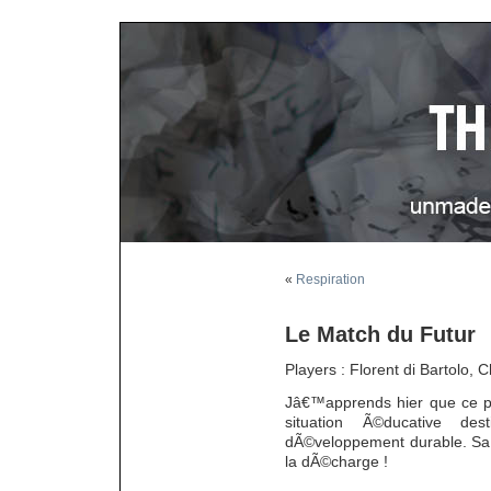
«
Respiration
Le Match du Futur
Players : Florent di Bartolo, 
Jâ€™apprends hier que ce pr
situation Ã©ducative 
dÃ©veloppement durable. Sa 
la dÃ©charge !