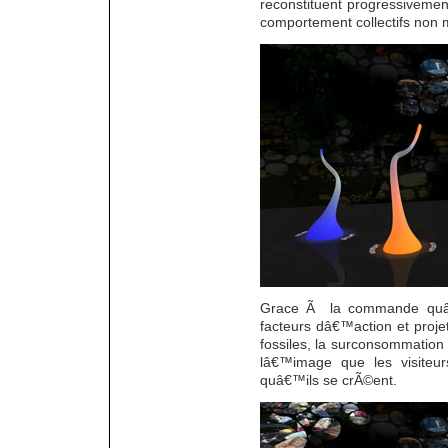
reconstituent progressiveme
comportement collectifs non
Grace Ã la commande quâ€™
facteurs dâ€™action et projet
fossiles, la surconsommation
lâ€™image que les visiteu
quâ€™ils se crÃ©ent.