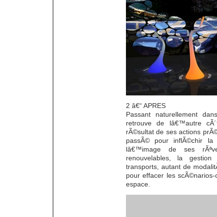
2 â€“ APRES
Passant naturellement dan
retrouve de lâ€™autre cÃ
rÃ©sultat de ses actions prÃ©
passÃ© pour inflÃ©chir la
lâ€™image de ses rÃªve
renouvelables, la gestion
transports, autant de modal
pour effacer les scÃ©narios
espace.