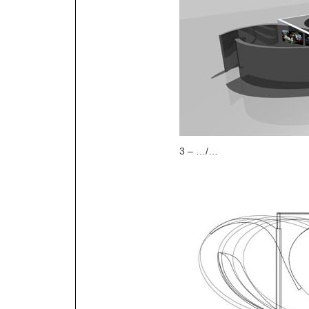
3 – …/…