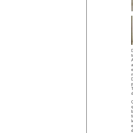
a
e
n
T
q
f