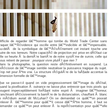
Difficile de regarder lâ€™homme qui tombe du World Trade Center sans
traquer lâ€™Ã©vidence qui oscille entre lâ€™indicible et lâ€™impensable.
Au-delÃ de la symbolique de lâ€™Ã©vÃ©nement cet instant touche une
utre de nos terreurs. Notre capacitÃ© de projection est prise en dÃ©faut car
lle se heurte Ã la derniÃ¨re barriÃ¨re de notre systÃ¨me de survie, celle qui
ous retient de penser :
pourquoi vivre plutÃ´t que rien ?
Dans la photographie, la question reste dÃ©finitivement en suspend. La
prÃ©cision de lâ€™image semble neutraliser la puissance tragique du sujet.
rop net pour Ãªtre vrai. La structure rÃ©guliÃ¨re de la faÃ§ade accentue la
dimension formelle de lâ€™image.
Que se passe-t-il quand on vide progressivement lâ€™image du dÃ©tail,
uand la pixellisation Ã outrance ne laisse plus entrevoir que trois pixels qui
bougent imperceptiblement forÃ§ant notre esprit Ã imaginer lâ€™horreur,
ranchisant dÃ©cisivement la barriÃ¨re de la distanciation, chauffant Ã blanc
le mÃ©dium aurait dit McLuhan? On se demandait ce quâ€™on pouvait
enlever Ã lâ€™homme pour quâ€™il cesse dâ€™Ãªtre homme, il faut se
demander ce quâ€™on peut enlever Ã la reprÃ©sentation pour quâ€™elle