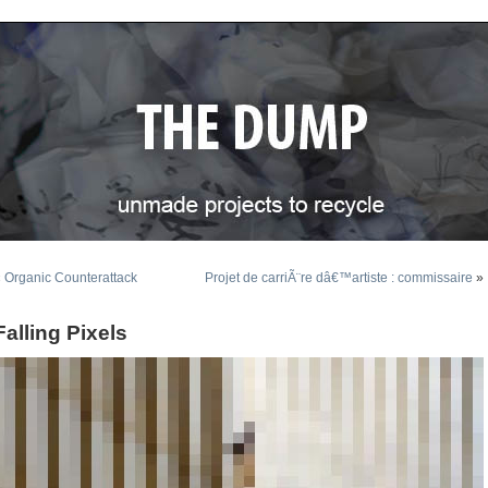
«
Organic Counterattack
Projet de carriÃ¨re dâ€™artiste : commissaire
»
Falling Pixels