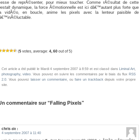
cesse de reprÃ©senter, pour mieux toucher. Comme rÃ©sultat de cette
estalt
dynamique, la force Ã©motionnelle est ici dâ€™autant plus forte que
la vidÃ©o, en boucle, anime les pixels avec la lenteur paisible de
lâ€™inÃ©luctable.
(
5
votes, average:
4, 60
out of 5)
Cet article a été publié le Mardi 4 septembre 2007 à 8:59 et est classé dans
Liminal Art
,
photography
,
video
. Vous pouvez en suivre les commentaires par le biais du flux
RSS
2.0
. Vous pouvez
laisser un commentaire
, ou
faire un trackback
depuis votre propre
site.
Un commentaire sur “Falling Pixels”
chris
dit :
4 septembre 2007 à 11:40