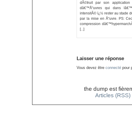
dÃ©truit par son application
dâ€™Å“uvres qui dans lâ€™h
intensitÃ© ï¿½ rester au stade 
par la mise en Å“uvre. PS: Ce
compression dâ€™hypermarchÃ
[...]
Laisser une réponse
Vous devez être
connecté
pour p
the dump est fière
Articles (RSS)