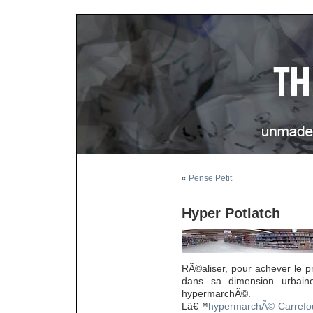
«
Pense Petit
Hyper Potlatch
RÃ©aliser, pour achever le p
dans sa dimension urbain
hypermarchÃ©.
Lâ€™
hypermarchÃ© Carrefo