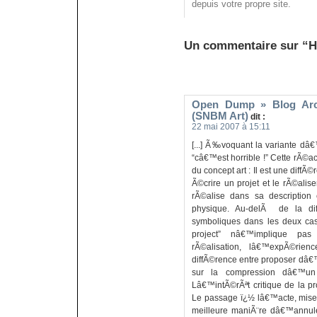
depuis votre propre site.
Un commentaire sur “H
Open Dump » Blog Arc
(SNBM Art)
dit :
22 mai 2007 à 15:11
[...] Ã‰voquant la variante dâ
“câ€™est horrible !” Cette rÃ©
du concept art : Il est une diffÃ
Ã©crire un projet et le rÃ©alise
rÃ©alise dans sa description
physique. Au-delÃ de la dif
symboliques dans les deux cas
project” nâ€™implique pa
rÃ©alisation, lâ€™expÃ©rie
diffÃ©rence entre proposer dâ€™
sur la compression dâ€™un 
Lâ€™intÃ©rÃªt critique de la pr
Le passage ï¿½ lâ€™acte, mise e
meilleure maniÃ¨re dâ€™annuler