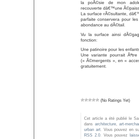
la poÃ©sie de mon adole
recouverte dâ€™une Ã©paisse 
La surface rÃ©sultante, dâ€
parfaite conservera pour l
abondance au dÃ©tail.
Vu la surface ainsi dÃ©gag
fonction:
Une patinoire pour les enfants
Une variante pourrait Ãªtre
(« Ã©mergents », en « acces
gratuitement.
(No Ratings Yet)
Cet article a été publié le 
dans
architecture
,
art-mercha
urban art
. Vous pouvez en sui
RSS 2.0
. Vous pouvez
lais