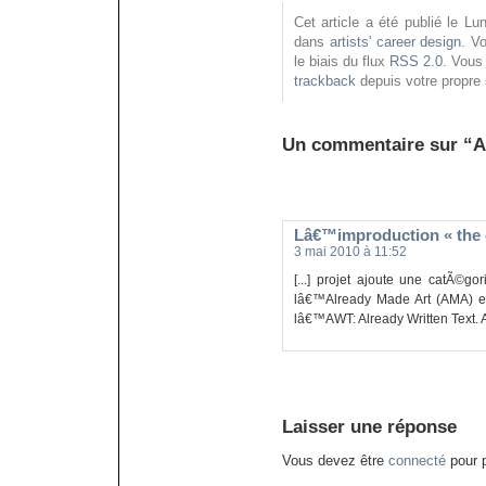
Cet article a été publié le L
dans
artists' career design
. V
le biais du flux
RSS 2.0
. Vou
trackback
depuis votre propre 
Un commentaire sur “A
Lâ€™improduction « the
3 mai 2010 à 11:52
[...] projet ajoute une catÃ©g
lâ€™Already Made Art (AMA) e
lâ€™AWT: Already Written Text. 
Laisser une réponse
Vous devez être
connecté
pour p