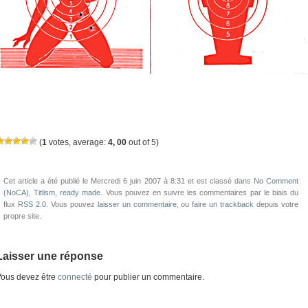
(
1
votes, average:
4, 00
out of 5)
Cet article a été publié le Mercredi 6 juin 2007 à 8:31 et est classé dans
No Comment
(NoCA)
,
Titlism
,
ready made
. Vous pouvez en suivre les commentaires par le biais du
flux
RSS 2.0
. Vous pouvez
laisser un commentaire
, ou
faire un trackback
depuis votre
propre site.
Laisser une réponse
ous devez être
connecté
pour publier un commentaire.