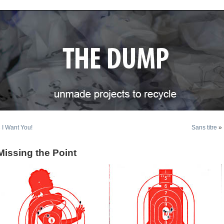
«
I Want You!
Sans titre
»
Missing the Point