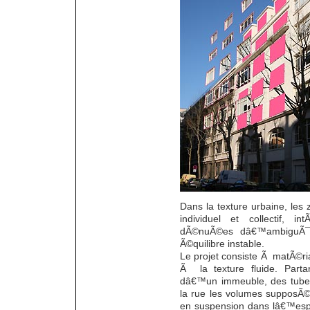
Dans la texture urbaine, les
individuel et collectif, i
dÃ©nuÃ©es dâ€™ambiguÃ¯tÃ
Ã©quilibre instable.
Le projet consiste Ã matÃ©ri
Ã la texture fluide. Part
dâ€™un immeuble, des tubes 
la rue les volumes supposÃ©
en suspension dans lâ€™espa