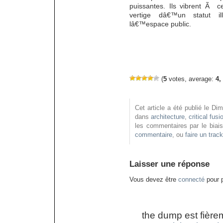
puissantes. Ils vibrent Ã
vertige dâ€™un statut ill
lâ€™espace public.
(
5
votes, average:
4,
Cet article a été publié le D
dans
architecture
,
critical fusi
les commentaires par le biai
commentaire
, ou
faire un trac
Laisser une réponse
Vous devez être
connecté
pour p
the dump est fière